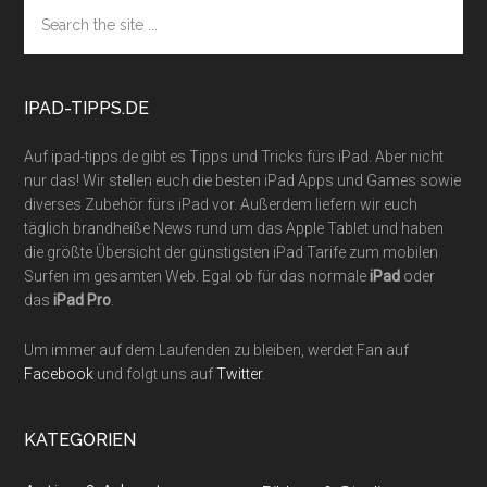
Footer
Search
the
site
...
IPAD-TIPPS.DE
Auf ipad-tipps.de gibt es Tipps und Tricks fürs iPad. Aber nicht
nur das! Wir stellen euch die besten iPad Apps und Games sowie
diverses Zubehör fürs iPad vor. Außerdem liefern wir euch
täglich brandheiße News rund um das Apple Tablet und haben
die größte Übersicht der günstigsten iPad Tarife zum mobilen
Surfen im gesamten Web. Egal ob für das normale
iPad
oder
das
iPad Pro
.
Um immer auf dem Laufenden zu bleiben, werdet Fan auf
Facebook
und folgt uns auf
Twitter
.
KATEGORIEN