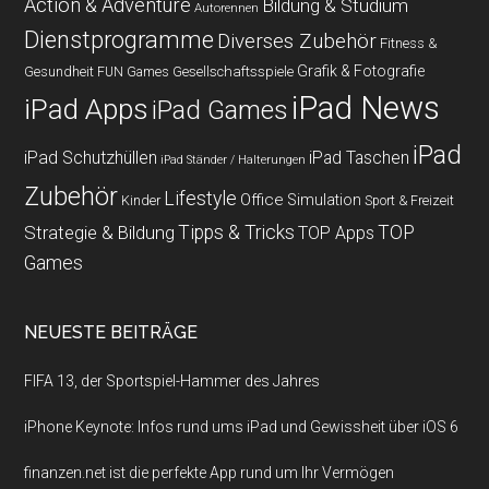
Action & Adventure
Bildung & Studium
Autorennen
Dienstprogramme
Diverses Zubehör
Fitness &
Grafik & Fotografie
Gesundheit
Gesellschaftsspiele
FUN Games
iPad News
iPad Apps
iPad Games
iPad
iPad Schutzhüllen
iPad Taschen
iPad Ständer / Halterungen
Zubehör
Lifestyle
Office
Simulation
Kinder
Sport & Freizeit
Strategie & Bildung
Tipps & Tricks
TOP
TOP Apps
Games
NEUESTE BEITRÄGE
FIFA 13, der Sportspiel-Hammer des Jahres
iPhone Keynote: Infos rund ums iPad und Gewissheit über iOS 6
finanzen.net ist die perfekte App rund um Ihr Vermögen