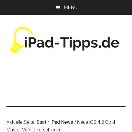
Zum
Zur
Zur
MENU
Inhalt
Seitenspalte
Fußzeile
springen
springen
springen
Aktuelle Seite:
Start
/
iPad News
/
Neue iOS 4.2 Gold
Master Version erschienen