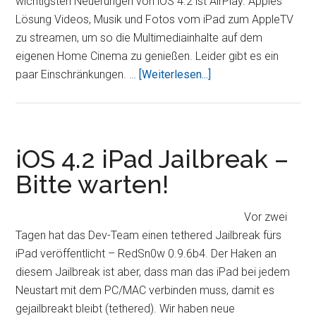
wichtigsten Neuerungen von iOS 4.2 ist AirPlay. Apples
Lösung Videos, Musik und Fotos vom iPad zum AppleTV
zu streamen, um so die Multimediainhalte auf dem
eigenen Home Cinema zu genießen. Leider gibt es ein
ÜberAirPlay
paar Einschränkungen. …
[Weiterlesen...]
Video
Streaming
für
alle
iOS 4.2 iPad Jailbreak –
erst
Bitte warten!
2011
Vor zwei
Tagen hat das Dev-Team einen tethered Jailbreak fürs
iPad veröffentlicht – RedSn0w 0.9.6b4. Der Haken an
diesem Jailbreak ist aber, dass man das iPad bei jedem
Neustart mit dem PC/MAC verbinden muss, damit es
gejailbreakt bleibt (tethered). Wir haben neue