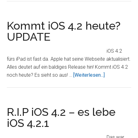
fürs
iPad
ist
Kommt iOS 4.2 heute?
DA!
UPDATE
iOS 4.2
fürs iPad ist fast da. Apple hat seine Webseite aktualisiert.
Alles deutet auf ein baldiges Release hin! Kommt iOS 4.2
ÜberKommt
noch heute? Es sieht so aus! …
[Weiterlesen...]
iOS
4.2
heute?
UPDATE
R.I.P iOS 4.2 – es lebe
iOS 4.2.1
Das war