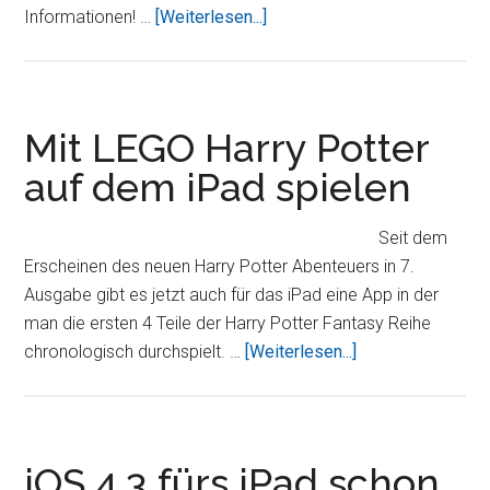
ÜberiOS
Informationen! …
[Weiterlesen...]
4.2
iPad
Jailbreak
–
Mit LEGO Harry Potter
Bitte
auf dem iPad spielen
warten!
Seit dem
Erscheinen des neuen Harry Potter Abenteuers in 7.
Ausgabe gibt es jetzt auch für das iPad eine App in der
man die ersten 4 Teile der Harry Potter Fantasy Reihe
ÜberMit
chronologisch durchspielt. …
[Weiterlesen...]
LEGO
Harry
Potter
auf
iOS 4.3 fürs iPad schon