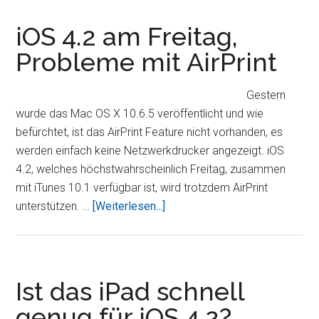
jetzt
verfügbar!
iOS 4.2 am Freitag,
Probleme mit AirPrint
Gestern
wurde das Mac OS X 10.6.5 veröffentlicht und wie
befürchtet, ist das AirPrint Feature nicht vorhanden, es
werden einfach keine Netzwerkdrucker angezeigt. iOS
4.2, welches höchstwahrscheinlich Freitag, zusammen
mit iTunes 10.1 verfügbar ist, wird trotzdem AirPrint
ÜberiOS
unterstützen. …
[Weiterlesen...]
4.2
am
Freitag,
Probleme
Ist das iPad schnell
mit
genug für iOS 4.2?
AirPrint