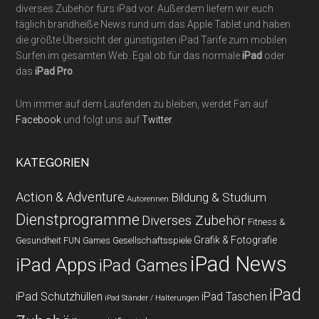
diverses Zubehör fürs iPad vor. Außerdem liefern wir euch
täglich brandheiße News rund um das Apple Tablet und haben
die größte Übersicht der günstigsten iPad Tarife zum mobilen
Surfen im gesamten Web. Egal ob für das normale
iPad
oder
das
iPad Pro
.
Um immer auf dem Laufenden zu bleiben, werdet Fan auf
Facebook
und folgt uns auf
Twitter
.
KATEGORIEN
Action & Adventure
Bildung & Studium
Autorennen
Dienstprogramme
Diverses Zubehör
Fitness &
Grafik & Fotografie
Gesundheit
Gesellschaftsspiele
FUN Games
iPad News
iPad Apps
iPad Games
iPad
iPad Schutzhüllen
iPad Taschen
iPad Ständer / Halterungen