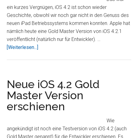
ein kurzes Vergnügen, iOS 4.2 ist schon wieder
Geschichte, obwohl wir noch gar nicht in den Genuss des
neuen iPad Betriebssystems kommen konnten. Apple hat
nämlich heute eine Gold Master Version von iOS 4.2.1
veröffentlicht (natürlich nur für Entwickler). …
ÜberR.I.P
[Weiterlesen...]
iOS
4.2
–
es
Neue iOS 4.2 Gold
lebe
Master Version
iOS
erschienen
4.2.1
Wie
angekündigt ist noch eine Testversion von iOS 4.2 (auch
Gold Master genannt) für die Entwickler erschienen. Es