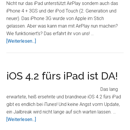
Endlich
Nicht nur das iPad unterstützt AirPlay sondern auch das
Zeitungs-
iPhone 4 + 3GS und der iPod Touch (2. Generation und
Abos?
neuer). Das iPhone 3G wurde von Apple im Stich
gelassen. Aber was kann man mit AirPlay nun machen?
Wie funktioniert’s? Das erfahrt ihr von uns! …
ÜberWas
[Weiterlesen...]
ist
AirPlay?
iOS 4.2 fürs iPad ist DA!
Das lang
erwartete, heiß ersehnte und brandneue iOS 4.2 fürs iPad
gibt es endlich bei iTunes! Und keine Angst vorm Update,
ein Jailbreak wird nicht lange auf sich warten lassen. …
ÜberiOS
[Weiterlesen...]
4.2