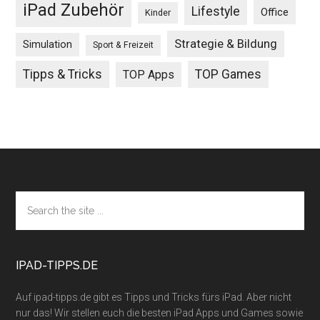
iPad Zubehör
Lifestyle
Office
Kinder
Strategie & Bildung
Simulation
Sport & Freizeit
Tipps & Tricks
TOP Games
TOP Apps
Footer
Search
the
site
...
IPAD-TIPPS.DE
Auf ipad-tipps.de gibt es Tipps und Tricks fürs iPad. Aber nicht
nur das! Wir stellen euch die besten iPad Apps und Games sowie