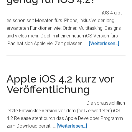
iOS 4 gibt
es schon seit Monaten fürs iPhone, inklusive der lang
erwarteten Funktionen wie: Ordner, Multitasking, Designs
und vieles mehr. Doch mit einer neuen iOS Version fürs
ÜberIs
iPad hat sich Apple viel Zeit gelassen. …
[Weiterlesen...]
das
iPad
schnel
genug
Apple iOS 4.2 kurz vor
für
Veröffentlichung
iOS
4.2?
Die voraussichtlich
letzte Entwickler-Version vor dem (heiß erwarteten) iOS
4.2 Release steht durch das Apple Developer Programm
ÜberApple
zum Download bereit. …
[Weiterlesen...]