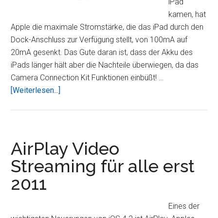
iPad
kamen, hat
Apple die maximale Stromstärke, die das iPad durch den
Dock-Anschluss zur Verfügung stellt, von 100mA auf
20mA gesenkt. Das Gute daran ist, dass der Akku des
iPads länger hält aber die Nachteile überwiegen, da das
Camera Connection Kit Funktionen einbüßt! …
ÜberiOS
[Weiterlesen...]
4.2
sorgt
für
USB
AirPlay Video
Probleme
Streaming für alle erst
(Camera
2011
Connection
Kit)
Eines der