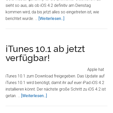
sieht so aus, als ob iOS 4.2 definitiv am Dienstag
kommen wird, da bis jetzt alles so eingetreten ist, wie
ÜberNeue
berichtet wurde. …
[Weiterlesen...]
iOS
4.2
Gold
Master
iTunes 10.1 ab jetzt
Version
verfügbar!
erschienen
Apple hat
iTunes 10.1 zum Download freigegeben. Das Update auf
iTunes 10.1 wird benötigt, damit ihr auf euer iPad iOS 4.2
installieren könnt. Der nächste große Schritt zu iOS 4.2 ist
ÜberiTunes
getan. …
[Weiterlesen...]
10.1
ab