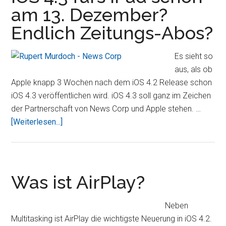
dem
am 13. Dezember?
iPad
Endlich Zeitungs-Abos?
spielen
Es sieht so
aus, als ob
Apple knapp 3 Wochen nach dem iOS 4.2 Release schon
iOS 4.3 veröffentlichen wird. iOS 4.3 soll ganz im Zeichen
der Partnerschaft von News Corp und Apple stehen. …
ÜberiOS
[Weiterlesen...]
4.3
fürs
iPad
schon
Was ist AirPlay?
am
13.
Neben
Dezember?
Multitasking ist AirPlay die wichtigste Neuerung in iOS 4.2.