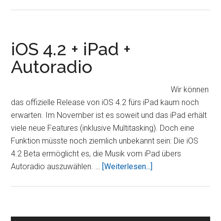
iOS
4.2
kurz
vor
iOS 4.2 + iPad +
Veröffentlichung
Autoradio
Wir können
das offizielle Release von iOS 4.2 fürs iPad kaum noch
erwarten. Im November ist es soweit und das iPad erhält
viele neue Features (inklusive Multitasking). Doch eine
Funktion müsste noch ziemlich unbekannt sein: Die iOS
4.2 Beta ermöglicht es, die Musik vom iPad übers
ÜberiOS
Autoradio auszuwählen. …
[Weiterlesen...]
4.2
+
iPad
+