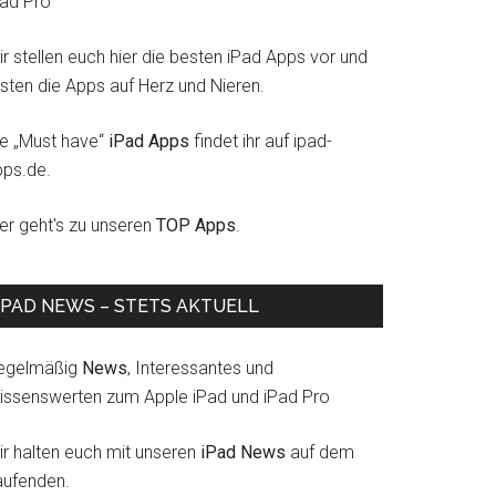
Pad Pro
r stellen euch hier die besten iPad Apps vor und
esten die Apps auf Herz und Nieren.
ie „Must have“
iPad Apps
findet ihr auf ipad-
pps.de.
ier geht's zu unseren
TOP Apps
.
IPAD NEWS – STETS AKTUELL
egelmäßig
News
, Interessantes und
issenswerten zum Apple iPad und iPad Pro
ir halten euch mit unseren
iPad News
auf dem
aufenden.