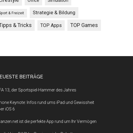
Lifestyle
Office
Simulation
Strategie & Bildung
Sport & Freizeit
Tipps & Tricks
TOP Games
TOP Apps
EUESTE BEITRÄGE
FA 13, der Sportspiel-Hammer des Jahres
hone Keynote: Infos rund ums iPad und Gewissheit
er iOS 6
nanzen.net ist die perfekte App rund um Ihr Vermögen