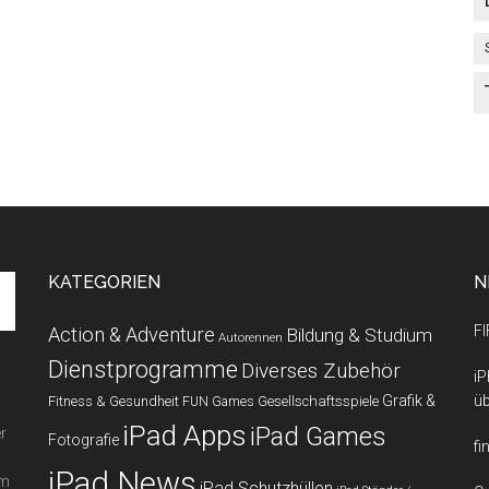
KATEGORIEN
N
FI
Action & Adventure
Bildung & Studium
Autorennen
Dienstprogramme
Diverses Zubehör
iP
Grafik &
üb
Fitness & Gesundheit
Gesellschaftsspiele
FUN Games
iPad Apps
iPad Games
r
Fotografie
fi
iPad News
em
iPad Schutzhüllen