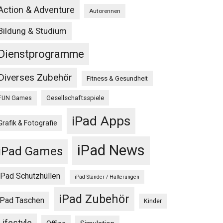
Action & Adventure
Autorennen
Bildung & Studium
Dienstprogramme
Diverses Zubehör
Fitness & Gesundheit
Gesellschaftsspiele
FUN Games
iPad Apps
Grafik & Fotografie
iPad News
iPad Games
iPad Schutzhüllen
iPad Ständer / Halterungen
iPad Zubehör
iPad Taschen
Kinder