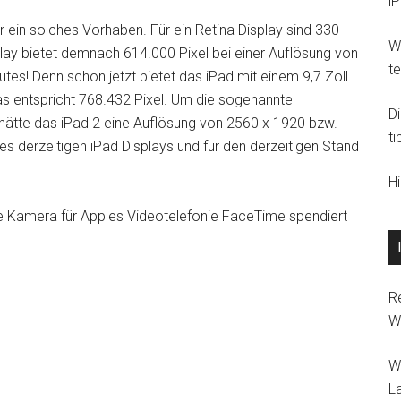
i
ür ein solches Vorhaben. Für ein Retina Display sind 330
Wi
play bietet demnach 614.000 Pixel bei einer Auflösung von
t
tes! Denn schon jetzt bietet das iPad mit einem 9,7 Zoll
as entspricht 768.432 Pixel. Um die sogenannte
D
 hätte das iPad 2 eine Auflösung von 2560 x 1920 bzw.
ti
s derzeitigen iPad Displays und für den derzeitigen Stand
H
ine Kamera für Apples Videotelefonie FaceTime spendiert
R
W
W
L