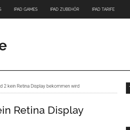
S
IPAD GAMES
IPAD ZUBEHÖR
IPAD TARIFE
S
 2 kein Retina Display bekommen wird
in Retina Display