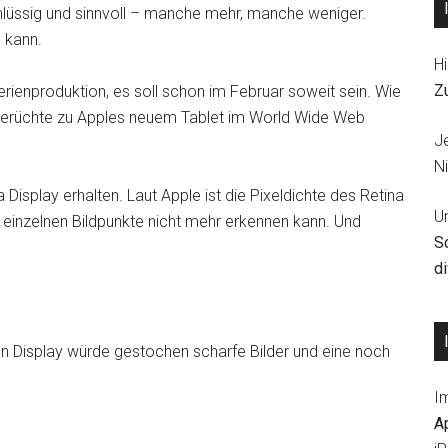
hlüssig und sinnvoll – manche mehr, manche weniger.
n kann.
Hi
Z
erienproduktion, es soll schon im Februar soweit sein. Wie
Gerüchte zu Apples neuem Tablet im World Wide Web
J
Ni
 Display erhalten. Laut Apple ist die Pixeldichte des Retina
U
 einzelnen Bildpunkte nicht mehr erkennen kann. Und
S
d
hen Display würde gestochen scharfe Bilder und eine noch
I
A