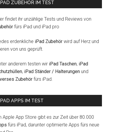
IPAD ZUBEHÖR IM TEST
er findet ihr unzählige Tests und Reviews von
ubehör
fürs iPad und iPad pro
edes erdenkliche
iPad Zubehör
wird auf Herz und
eren von uns geprüft.
nter anderem testen wir
iPad Taschen
,
iPad
chutzhüllen
,
iPad Ständer / Halterungen
und
iverses Zubehör
fürs iPad.
IPAD APPS IM TEST
m Apple App Store gibt es zur Zeit über 80.000
pps
fürs iPad, darunter optimierte Apps fürs neue