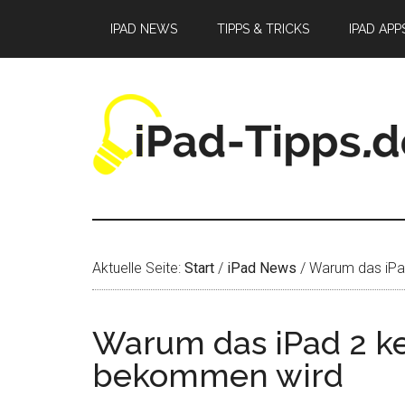
Zum
Zur
Zur
IPAD NEWS
TIPPS & TRICKS
IPAD APP
Inhalt
Seitenspalte
Fußzeile
springen
springen
springen
Aktuelle Seite:
Start
/
iPad News
/
Warum das iPad
Warum das iPad 2 ke
bekommen wird