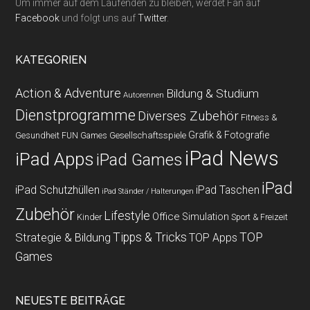
Um immer auf dem Laufenden zu bleiben, werdet Fan auf
Facebook
und folgt uns auf
Twitter
.
KATEGORIEN
Action & Adventure
Bildung & Studium
Autorennen
Dienstprogramme
Diverses Zubehör
Fitness &
Grafik & Fotografie
Gesundheit
Gesellschaftsspiele
FUN Games
iPad News
iPad Apps
iPad Games
iPad
iPad Schutzhüllen
iPad Taschen
iPad Ständer / Halterungen
Zubehör
Lifestyle
Office
Simulation
Kinder
Sport & Freizeit
Strategie & Bildung
Tipps & Tricks
TOP
TOP Apps
Games
NEUESTE BEITRÄGE