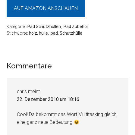
AUF AMAZON ANSCHAUEN
Kategorie:
iPad Schutzhüllen
,
iPad Zubehör
Stichworte:
holz
,
hülle
,
ipad
,
Schutzhülle
Leser-
Kommentare
Interaktionen
chris
meint
22. Dezember 2010 um 18:16
Cool! Da bekommt das Wort Multitasking gleich
eine ganz neue Bedeutung