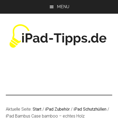
Zum
Zur
Zur
MENU
Inhalt
Seitenspalte
Fußzeile
springen
springen
springen
Aktuelle Seite:
Start
/
iPad Zubehör
/
iPad Schutzhüllen
/
iPad Bambus Case bamboo – echtes Holz