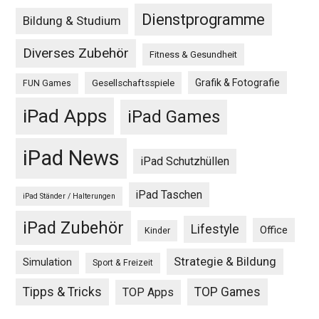
Dienstprogramme
Bildung & Studium
Diverses Zubehör
Fitness & Gesundheit
Grafik & Fotografie
Gesellschaftsspiele
FUN Games
iPad Apps
iPad Games
iPad News
iPad Schutzhüllen
iPad Taschen
iPad Ständer / Halterungen
iPad Zubehör
Lifestyle
Office
Kinder
Strategie & Bildung
Simulation
Sport & Freizeit
Tipps & Tricks
TOP Games
TOP Apps