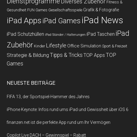
Dienstprogramme
Diverses Zubehör
Fitness &
Grafik & Fotografie
Gesundheit
Gesellschaftsspiele
FUN Games
iPad News
iPad Apps
iPad Games
iPad
iPad Schutzhüllen
iPad Taschen
iPad Ständer / Halterungen
Zubehör
Lifestyle
Office
Simulation
Kinder
Sport & Freizeit
Strategie & Bildung
Tipps & Tricks
TOP
TOP Apps
Games
NEUESTE BEITRÄGE
FIFA 13, der Sportspiel-Hammer des Jahres
iPhone Keynote: Infos rund ums iPad und Gewissheit über iOS 6
finanzen.net ist die perfekte App rund um Ihr Vermögen
Copilot Live DACH – Gewinnspiel – Rabatt