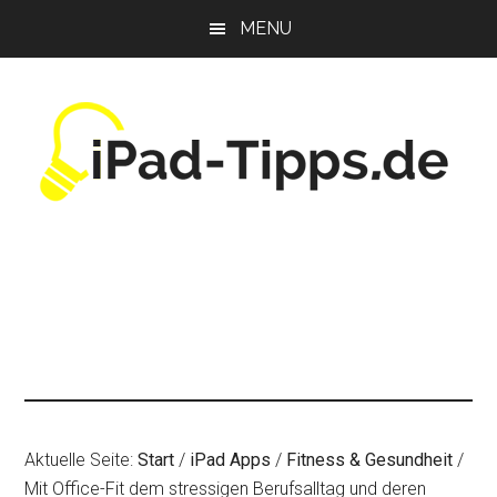
Zum
Zur
Zur
MENU
Inhalt
Seitenspalte
Fußzeile
springen
springen
springen
Aktuelle Seite:
Start
/
iPad Apps
/
Fitness & Gesundheit
/
Mit Office-Fit dem stressigen Berufsalltag und deren