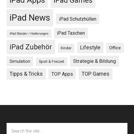
iPad Games
iPad News
iPad Schutzhüllen
iPad Taschen
iPad Ständer / Halterungen
iPad Zubehör
Lifestyle
Office
Kinder
Strategie & Bildung
Simulation
Sport & Freizeit
Tipps & Tricks
TOP Games
TOP Apps
Footer
Search
the