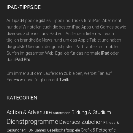
IPAD-TIPPS.DE
Auf ipad-tipps.de gibt es Tipps und Tricks fürs iPad. Aber nicht
nur das! Wir stellen euch die besten iPad Apps und Games sowie
diverses Zubehör fürs iPad vor. Außerdem liefern wir euch
täglich brandheiße News rund um das Apple Tablet und haben
die größte Übersicht der günstigsten iPad Tarife zum mobilen
Surfen im gesamten Web. Egal ob für das normale
iPad
oder
das
iPad Pro
.
Um immer auf dem Laufenden zu bleiben, werdet Fan auf
Facebook
und folgt uns auf
Twitter
.
KATEGORIEN
Action & Adventure
Bildung & Studium
Autorennen
Dienstprogramme
Diverses Zubehör
Fitness &
Grafik & Fotografie
Gesundheit
Gesellschaftsspiele
FUN Games