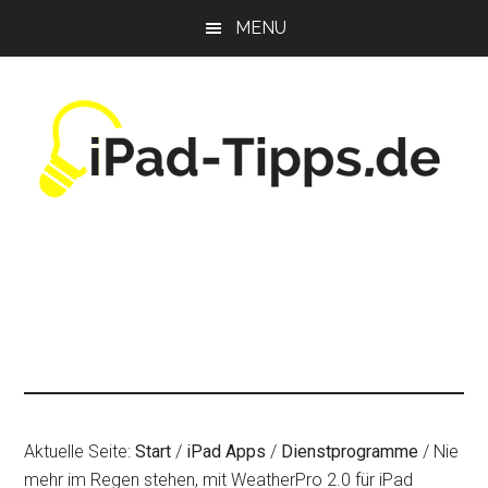
Zum
Zur
Zur
MENU
Inhalt
Seitenspalte
Fußzeile
springen
springen
springen
Aktuelle Seite:
Start
/
iPad Apps
/
Dienstprogramme
/
Nie
mehr im Regen stehen, mit WeatherPro 2.0 für iPad