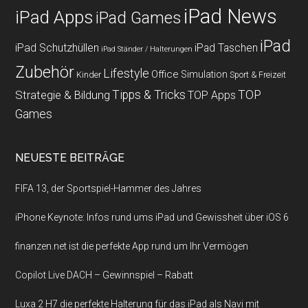
iPad News
iPad Apps
iPad Games
iPad
iPad Schutzhüllen
iPad Taschen
iPad Ständer / Halterungen
Zubehör
Lifestyle
Office
Simulation
Kinder
Sport & Freizeit
Strategie & Bildung
Tipps & Tricks
TOP
TOP Apps
Games
NEUESTE BEITRÄGE
FIFA 13, der Sportspiel-Hammer des Jahres
iPhone Keynote: Infos rund ums iPad und Gewissheit über iOS 6
finanzen.net ist die perfekte App rund um Ihr Vermögen
Copilot Live DACH – Gewinnspiel – Rabatt
Luxa 2 H7 die perfekte Halterung für das iPad als Navi mit