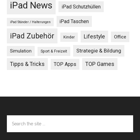
iPad News
iPad Schutzhüllen
iPad Taschen
iPad Ständer / Halterungen
iPad Zubehör
Lifestyle
Office
Kinder
Strategie & Bildung
Simulation
Sport & Freizeit
Tipps & Tricks
TOP Games
TOP Apps
Footer
Search
the
site
...