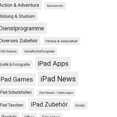
Action & Adventure
Autorennen
Bildung & Studium
Dienstprogramme
Diverses Zubehör
Fitness & Gesundheit
Gesellschaftsspiele
FUN Games
iPad Apps
Grafik & Fotografie
iPad News
iPad Games
iPad Schutzhüllen
iPad Ständer / Halterungen
iPad Zubehör
iPad Taschen
Kinder