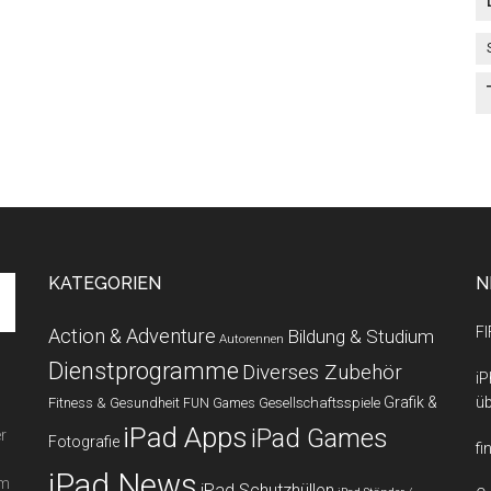
KATEGORIEN
N
FI
Action & Adventure
Bildung & Studium
Autorennen
Dienstprogramme
Diverses Zubehör
iP
Grafik &
üb
Fitness & Gesundheit
Gesellschaftsspiele
FUN Games
iPad Apps
iPad Games
r
Fotografie
fi
iPad News
em
iPad Schutzhüllen