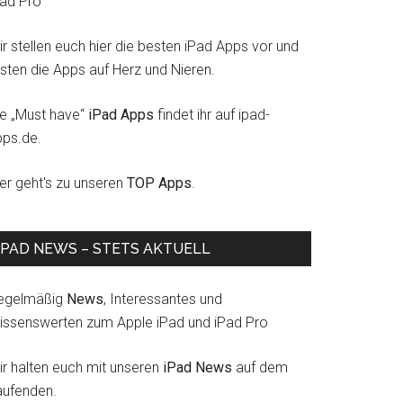
Pad Pro
r stellen euch hier die besten iPad Apps vor und
esten die Apps auf Herz und Nieren.
ie „Must have“
iPad Apps
findet ihr auf ipad-
pps.de.
ier geht's zu unseren
TOP Apps
.
IPAD NEWS – STETS AKTUELL
egelmäßig
News
, Interessantes und
issenswerten zum Apple iPad und iPad Pro
ir halten euch mit unseren
iPad News
auf dem
aufenden.