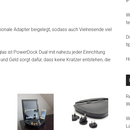
i
)
Wi
t
onale Adapter beigelegt, sodass auch Vielreisende viel
D
ti
las ist PowerDock Dual mit nahezu jeder Einrichtung
H
und Geld sorgt dafür, dass keine Kratzer entstehen, die
R
W
W
L