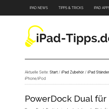
Zum
Zur
Zur
IPAD NEWS
TIPPS & TRICKS
IPAD APP
Inhalt
Seitenspalte
Fußzeile
springen
springen
springen
Aktuelle Seite:
Start
/
iPad Zubehör
/
iPad Ständer
iPhone/iPod
PowerDock Dual für