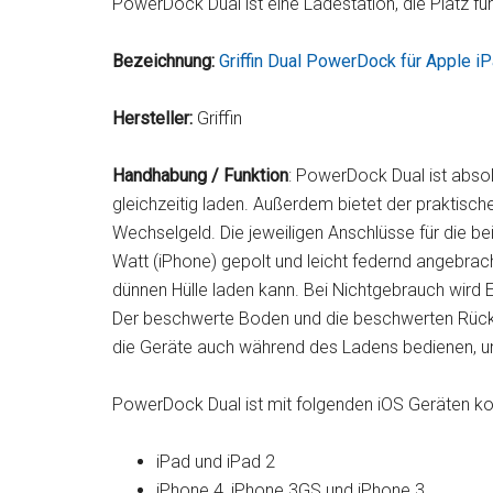
PowerDock Dual ist eine Ladestation, die Platz für
Bezeichnung:
Griffin Dual PowerDock für Apple i
Hersteller:
Griffin
Handhabung / Funktion
: PowerDock Dual ist abso
gleichzeitig laden. Außerdem bietet der praktisch
Wechselgeld. Die jeweiligen Anschlüsse für die be
Watt (iPhone) gepolt und leicht federnd angebra
dünnen Hülle laden kann. Bei Nichtgebrauch wird 
Der beschwerte Boden und die beschwerten Rücken
die Geräte auch während des Ladens bedienen, u
PowerDock Dual ist mit folgenden iOS Geräten ko
iPad und iPad 2
iPhone 4, iPhone 3GS und iPhone 3