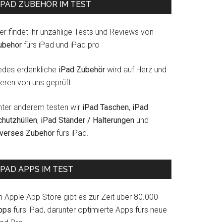
IPAD ZUBEHÖR IM TEST
er findet ihr unzählige Tests und Reviews von
ubehör
fürs iPad und iPad pro
edes erdenkliche
iPad Zubehör
wird auf Herz und
eren von uns geprüft.
nter anderem testen wir
iPad Taschen
,
iPad
chutzhüllen
,
iPad Ständer / Halterungen
und
iverses Zubehör
fürs iPad.
IPAD APPS IM TEST
m Apple App Store gibt es zur Zeit über 80.000
pps
fürs iPad, darunter optimierte Apps fürs neue