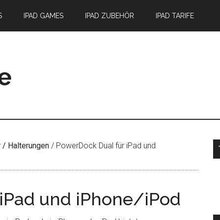
S
IPAD GAMES
IPAD ZUBEHÖR
IPAD TARIFE
S
 / Halterungen
/
PowerDock Dual für iPad und
 iPad und iPhone/iPod