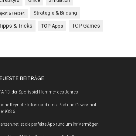
Lifestyle
Office
Simulation
Strategie & Bildung
Sport & Freizeit
Tipps & Tricks
TOP Games
TOP Apps
EUESTE BEITRÄGE
FA 13, der Sportspiel-Hammer des Jahres
hone Keynote: Infos rund ums iPad und Gewissheit
er iOS 6
nanzen.net ist die perfekte App rund um Ihr Vermögen