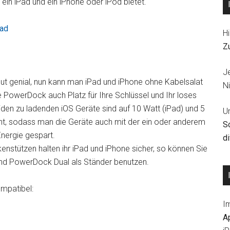
 ein iPad und ein iPhone oder iPod bietet.
Pad
Hi
Z
J
lut genial, nun kann man iPad und iPhone ohne Kabelsalat
Ni
e PowerDock auch Platz für Ihre Schlüssel und Ihr loses
iden zu ladenden iOS Geräte sind auf 10 Watt (iPad) und 5
U
cht, sodass man die Geräte auch mit der ein oder anderem
S
Energie gespart.
d
stützen halten ihr iPad und iPhone sicher, so können Sie
nd PowerDock Dual als Ständer benutzen.
mpatibel:
I
A