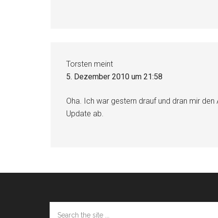
Torsten
meint
5. Dezember 2010 um 21:58
Oha. Ich war gestern drauf und dran mir den 
Update ab.
Footer
Search
the