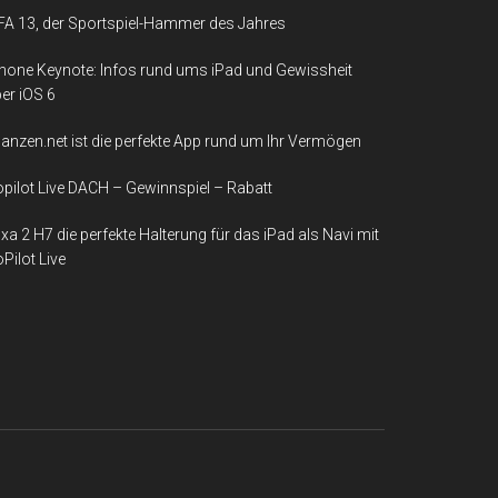
FA 13, der Sportspiel-Hammer des Jahres
hone Keynote: Infos rund ums iPad und Gewissheit
er iOS 6
nanzen.net ist die perfekte App rund um Ihr Vermögen
pilot Live DACH – Gewinnspiel – Rabatt
xa 2 H7 die perfekte Halterung für das iPad als Navi mit
Pilot Live