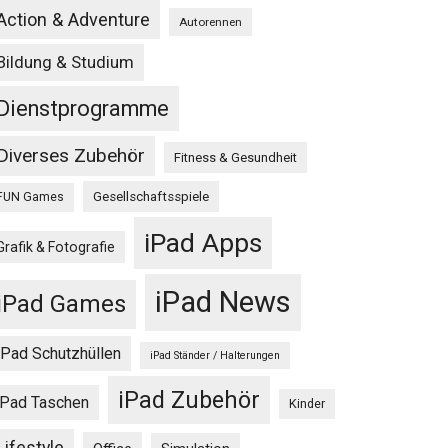
Action & Adventure
Autorennen
Bildung & Studium
Dienstprogramme
Diverses Zubehör
Fitness & Gesundheit
Gesellschaftsspiele
FUN Games
iPad Apps
Grafik & Fotografie
iPad News
iPad Games
iPad Schutzhüllen
iPad Ständer / Halterungen
iPad Zubehör
iPad Taschen
Kinder