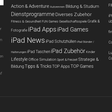
FI
Action & Adventure
Bildung & Studium
Autorennen
Dienstprogramme
Diverses Zubehör
iP
Grafik &
üb
Fitness & Gesundheit
Gesellschaftsspiele
FUN Games
iPad Apps
iPad Games
r
Fotografie
fi
iPad News
em
iPad Schutzhüllen
iPad Ständer /
Co
iPad Zubehör
iPad Taschen
Kinder
Halterungen
Lu
en
Co
Lifestyle
Strategie &
Office
Simulation
Sport & Freizeit
Bildung
Tipps & Tricks
TOP Games
TOP Apps
uf