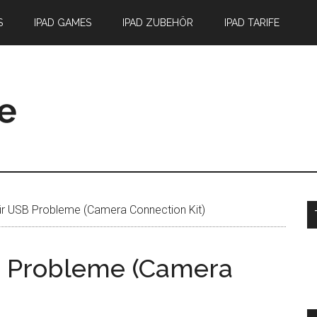
S
IPAD GAMES
IPAD ZUBEHÖR
IPAD TARIFE
S
für USB Probleme (Camera Connection Kit)
SB Probleme (Camera