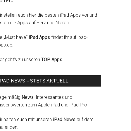
Pad Pro
r stellen euch hier die besten iPad Apps vor und
esten die Apps auf Herz und Nieren.
ie „Must have“
iPad Apps
findet ihr auf ipad-
pps.de.
ier geht's zu unseren
TOP Apps
.
IPAD NEWS – STETS AKTUELL
egelmäßig
News
, Interessantes und
issenswerten zum Apple iPad und iPad Pro
ir halten euch mit unseren
iPad News
auf dem
aufenden.