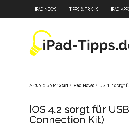
Zum
Zur
Zur
IPAD NEWS
TIPPS & TRICKS
IPAD APP
Inhalt
Seitenspalte
Fußzeile
springen
springen
springen
Aktuelle Seite:
Start
/
iPad News
/
iOS 4.2 sorgt 
iOS 4.2 sorgt für U
Connection Kit)