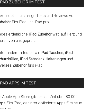
IPAD ZUBEHÖR IM TEST
er findet ihr unzählige Tests und Reviews von
ubehör
fürs iPad und iPad pro
edes erdenkliche
iPad Zubehör
wird auf Herz und
eren von uns geprüft.
nter anderem testen wir
iPad Taschen
,
iPad
chutzhüllen
,
iPad Ständer / Halterungen
und
iverses Zubehör
fürs iPad.
IPAD APPS IM TEST
m Apple App Store gibt es zur Zeit über 80.000
pps
fürs iPad, darunter optimierte Apps fürs neue