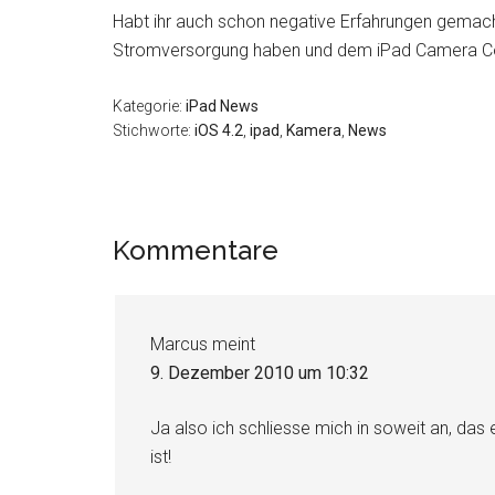
Habt ihr auch schon negative Erfahrungen gemach
Stromversorgung haben und dem iPad Camera Co
Kategorie:
iPad News
Stichworte:
iOS 4.2
,
ipad
,
Kamera
,
News
Leser-
Kommentare
Interaktionen
Marcus
meint
9. Dezember 2010 um 10:32
Ja also ich schliesse mich in soweit an, das
ist!