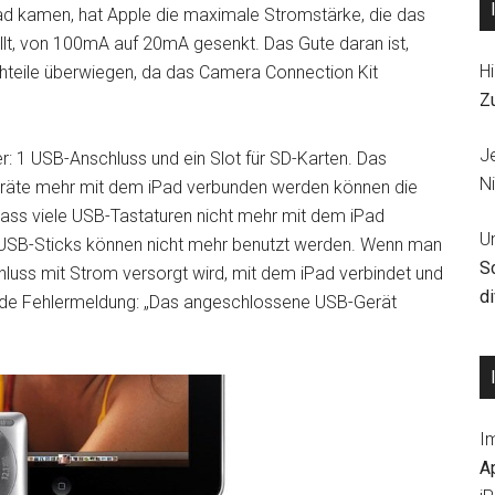
Pad kamen, hat Apple die maximale Stromstärke, die das
llt, von 100mA auf 20mA gesenkt. Das Gute daran ist,
Hi
hteile überwiegen, da das Camera Connection Kit
Z
J
: 1 USB-Anschluss und ein Slot für SD-Karten. Das
Ni
eräte mehr mit dem iPad verbunden werden können die
ass viele USB-Tastaturen nicht mehr mit dem iPad
U
h USB-Sticks können nicht mehr benutzt werden. Wenn man
S
luss mit Strom versorgt wird, mit dem iPad verbindet und
d
nde Fehlermeldung: „Das angeschlossene USB-Gerät
I
A