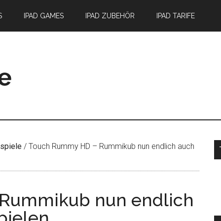
S
IPAD GAMES
IPAD ZUBEHÖR
IPAD TARIFE
S
spiele
/
Touch Rummy HD – Rummikub nun endlich auch
Rummikub nun endlich
pielen