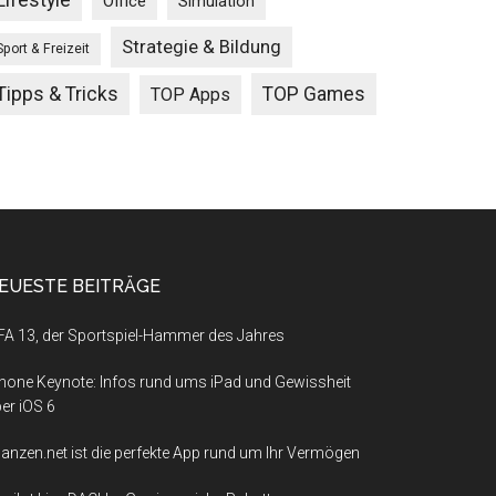
Lifestyle
Office
Simulation
Strategie & Bildung
Sport & Freizeit
Tipps & Tricks
TOP Games
TOP Apps
EUESTE BEITRÄGE
FA 13, der Sportspiel-Hammer des Jahres
hone Keynote: Infos rund ums iPad und Gewissheit
er iOS 6
nanzen.net ist die perfekte App rund um Ihr Vermögen