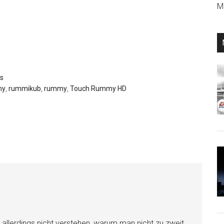
Mi
s
my
,
rummikub
,
rummy
,
Touch Rummy HD
n allerdings nicht verstehen, warum man nicht zu zweit