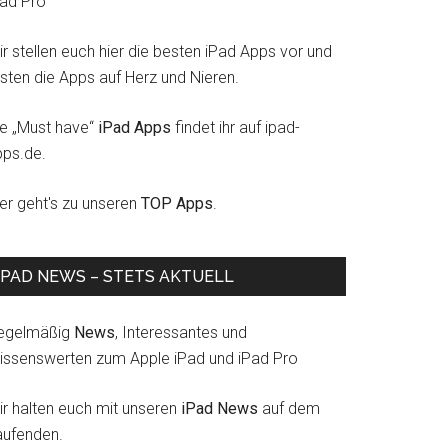
Pad Pro
r stellen euch hier die besten iPad Apps vor und
esten die Apps auf Herz und Nieren.
ie „Must have“
iPad Apps
findet ihr auf ipad-
pps.de.
ier geht's zu unseren
TOP Apps
.
IPAD NEWS – STETS AKTUELL
egelmäßig
News
, Interessantes und
issenswerten zum Apple iPad und iPad Pro
ir halten euch mit unseren
iPad News
auf dem
aufenden.