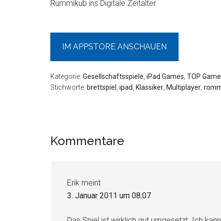
Rummikub ins Digitale Zeitalter.
IM APPSTORE ANSCHAUEN
Kategorie:
Gesellschaftsspiele
,
iPad Games
,
TOP Game
Stichworte:
brettspiel
,
ipad
,
Klassiker
,
Multiplayer
,
rom
Leser-
Kommentare
Interaktionen
Erik
meint
3. Januar 2011 um 08:07
Das Spiel ist wirklich gut umgesetzt. Ich kan