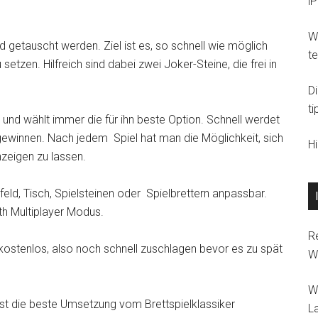
i
Wi
 getauscht werden. Ziel ist es, so schnell wie möglich
t
setzen. Hilfreich sind dabei zwei Joker-Steine, die frei in
D
ti
und wählt immer die für ihn beste Option. Schnell werdet
zu gewinnen. Nach jedem Spiel hat man die Möglichkeit, sich
H
nzeigen zu lassen.
eld, Tisch, Spielsteinen oder Spielbrettern anpassbar.
th Multiplayer Modus.
R
l kostenlos, also noch schnell zuschlagen bevor es zu spät
W
W
 ist die beste Umsetzung vom Brettspielklassiker
L