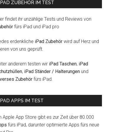
IPAD ZUBEHÖR IM TEST
er findet ihr unzählige Tests und Reviews von
ubehör
fürs iPad und iPad pro
edes erdenkliche
iPad Zubehör
wird auf Herz und
eren von uns geprüft.
nter anderem testen wir
iPad Taschen
,
iPad
chutzhüllen
,
iPad Ständer / Halterungen
und
iverses Zubehör
fürs iPad.
IPAD APPS IM TEST
m Apple App Store gibt es zur Zeit über 80.000
pps
fürs iPad, darunter optimierte Apps fürs neue