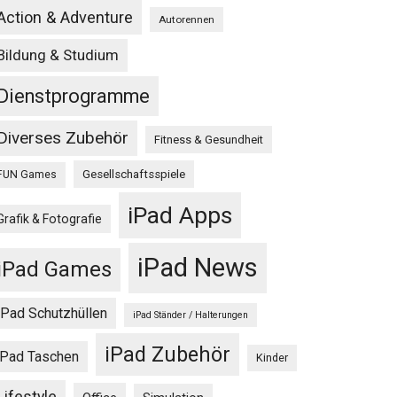
Action & Adventure
Autorennen
Bildung & Studium
Dienstprogramme
Diverses Zubehör
Fitness & Gesundheit
Gesellschaftsspiele
FUN Games
iPad Apps
Grafik & Fotografie
iPad News
iPad Games
iPad Schutzhüllen
iPad Ständer / Halterungen
iPad Zubehör
iPad Taschen
Kinder