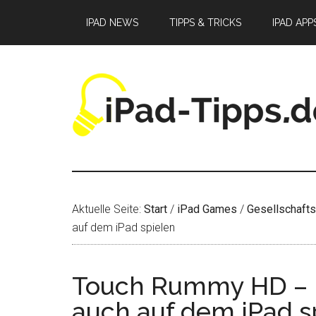
Zum
Zur
Zur
IPAD NEWS
TIPPS & TRICKS
IPAD APP
Inhalt
Seitenspalte
Fußzeile
springen
springen
springen
Aktuelle Seite:
Start
/
iPad Games
/
Gesellschafts
auf dem iPad spielen
Touch Rummy HD – 
auch auf dem iPad s