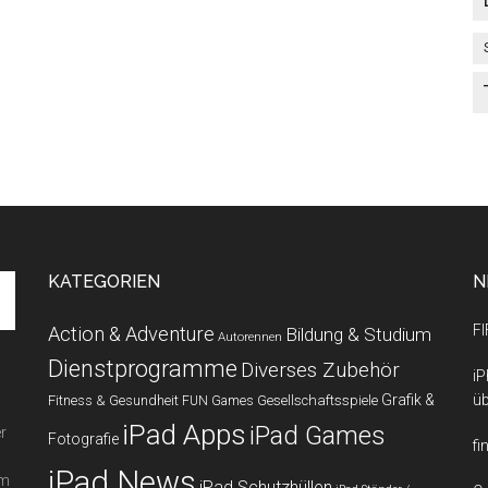
KATEGORIEN
N
FI
Action & Adventure
Bildung & Studium
Autorennen
Dienstprogramme
Diverses Zubehör
iP
Grafik &
üb
Fitness & Gesundheit
Gesellschaftsspiele
FUN Games
iPad Apps
iPad Games
r
Fotografie
fi
iPad News
em
iPad Schutzhüllen