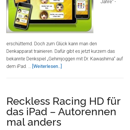
Jahre" -
erschütternd. Doch zum Glück kann man den
Denkapparat trainieren. Dafür gibt es jetzt kurzem das
bekannte Denkspiel „Gehirnjoggen mit Dr. Kawashima“ auf
ÜberMehr
dem iPad. …
[Weiterlesen...]
Gehirn
Joggen
mit
Dr.
Reckless Racing HD für
Kawashima
das iPad – Autorennen
HD
mal anders