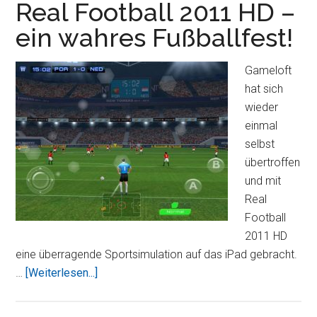
das
Real Football 2011 HD –
iPad
ein wahres Fußballfest!
–
Autorennen
Gameloft
mal
hat sich
anders
wieder
einmal
selbst
übertroffen
und mit
Real
Football
2011 HD
eine überragende Sportsimulation auf das iPad gebracht.
ÜberReal
…
[Weiterlesen...]
Football
2011