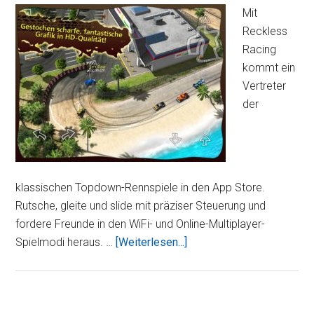
Mit
Reckless
Racing
kommt ein
Vertreter
der
klassischen Topdown-Rennspiele in den App Store.
Rutsche, gleite und slide mit präziser Steuerung und
fordere Freunde in den WiFi- und Online-Multiplayer-
ÜberReckless
Spielmodi heraus. …
[Weiterlesen...]
Racing
HD
für