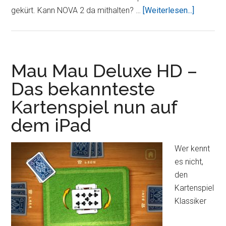
ÜberNO
gekürt. Kann NOVA 2 da mithalten? …
[Weiterlesen...]
2
–
Near
Orbit
Mau Mau Deluxe HD –
Vanguar
Das bekannteste
Alliance
Kartenspiel nun auf
HD
dem iPad
Wer kennt
es nicht,
den
Kartenspiel
Klassiker