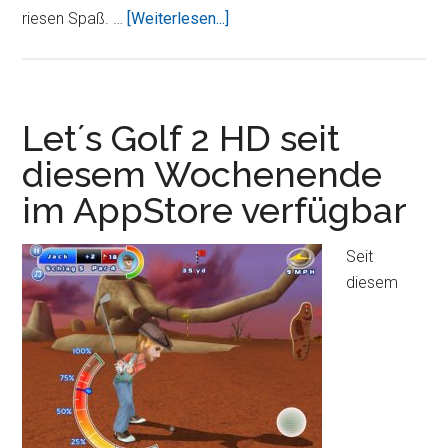
ÜberSpielt
riesen Spaß. …
[Weiterlesen...]
Domino
in
der
3D
Let´s Golf 2 HD seit
Domino
diesem Wochenende
Box
im AppStore verfügbar
Seit
diesem