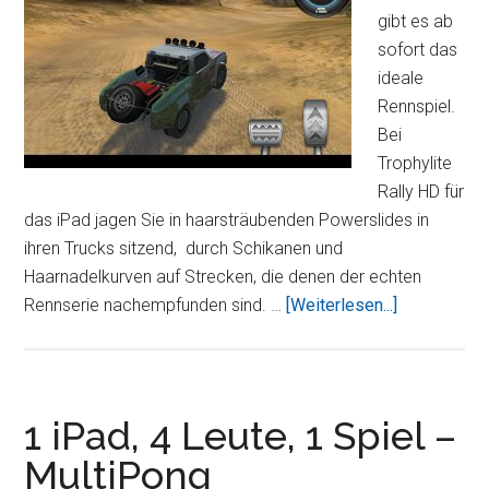
gibt es ab
sofort das
ideale
Rennspiel.
Bei
Trophylite
Rally HD für
das iPad jagen Sie in haarsträubenden Powerslides in
ihren Trucks sitzend, durch Schikanen und
Haarnadelkurven auf Strecken, die denen der echten
Über2XL
Rennserie nachempfunden sind. …
[Weiterlesen...]
TROPHYLIT
Rally
HD
1 iPad, 4 Leute, 1 Spiel –
MultiPong