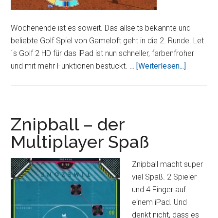
Wochenende ist es soweit. Das allseits bekannte und
beliebte Golf Spiel von Gameloft geht in die 2. Runde. Let
´s Golf 2 HD für das iPad ist nun schneller, farbenfroher
ÜberLet
und mit mehr Funktionen bestückt. …
[Weiterlesen...]
´s
Golf
2
HD
Znipball – der
seit
Multiplayer Spaß
diesem
Wochene
Znipball macht super
im
viel Spaß. 2 Spieler
AppStore
und 4 Finger auf
verfügba
einem iPad. Und
denkt nicht, dass es