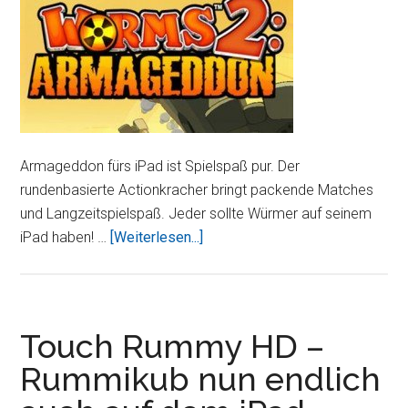
Armageddon fürs iPad ist Spielspaß pur. Der
rundenbasierte Actionkracher bringt packende Matches
und Langzeitspielspaß. Jeder sollte Würmer auf seinem
ÜberWorms
iPad haben! …
[Weiterlesen...]
2:
Armageddon
–
der
Touch Rummy HD –
Multiplayer-
Rummikub nun endlich
Spaß
auf