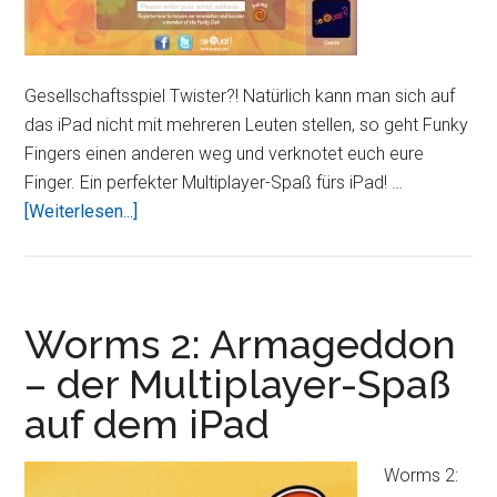
Gesellschaftsspiel Twister?! Natürlich kann man sich auf
das iPad nicht mit mehreren Leuten stellen, so geht Funky
Fingers einen anderen weg und verknotet euch eure
Finger. Ein perfekter Multiplayer-Spaß fürs iPad! …
ÜberFunky
[Weiterlesen...]
Fingers
–
Twister
fürs
Worms 2: Armageddon
iPad
– der Multiplayer-Spaß
auf dem iPad
Worms 2: