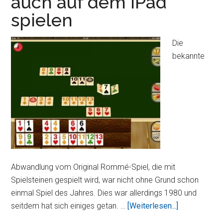
auch auf dem iPad
dem
spielen
iPad
Die
bekannte
Abwandlung vom Original Rommé-Spiel, die mit
Spielsteinen gespielt wird, war nicht ohne Grund schon
einmal Spiel des Jahres. Dies war allerdings 1980 und
ÜberTouch
seitdem hat sich einiges getan. …
[Weiterlesen...]
Rummy