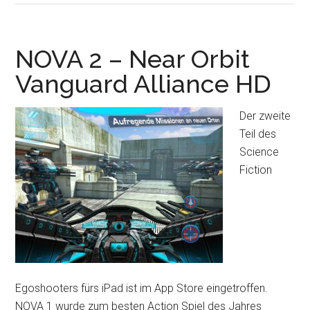
HD
–
Rummikub
NOVA 2 – Near Orbit
nun
Vanguard Alliance HD
endlich
auch
Der zweite
auf
Teil des
dem
Science
iPad
Fiction
spielen
Egoshooters fürs iPad ist im App Store eingetroffen.
NOVA 1 wurde zum besten Action Spiel des Jahres