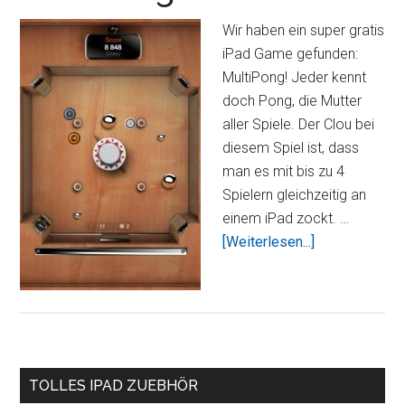
Wir haben ein super gratis
iPad Game gefunden:
MultiPong! Jeder kennt
doch Pong, die Mutter
aller Spiele. Der Clou bei
diesem Spiel ist, dass
man es mit bis zu 4
Spielern gleichzeitig an
einem iPad zockt. …
Über1
[Weiterlesen...]
iPad,
4
Leute,
1
Spiel
Seitenspalte
–
TOLLES IPAD ZUEBHÖR