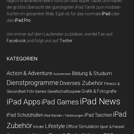
täglich brandheiße News rund um das Apple Tablet und haben
die größte Übersicht der günstigsten iPad Tarife zum mobilen
Surfen im gesamten Web. Egal ob für das normale
iPad
oder
das
iPad Pro
.
Um immer auf dem Laufenden zu bleiben, werdet Fan auf
Facebook
und folgt uns auf
Twitter
.
KATEGORIEN
Action & Adventure
Bildung & Studium
Autorennen
Dienstprogramme
Diverses Zubehör
Fitness &
Grafik & Fotografie
Gesundheit
Gesellschaftsspiele
FUN Games
iPad News
iPad Apps
iPad Games
iPad
iPad Schutzhüllen
iPad Taschen
iPad Ständer / Halterungen
Zubehör
Lifestyle
Office
Simulation
Kinder
Sport & Freizeit