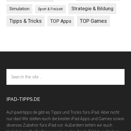
Strategie & Bildung
Simulation
Sport & Freizeit
Tipps & Tricks
TOP Games
TOP Apps
Footer
Search
the
site
...
IPAD-TIPPS.DE
Auf ipad-tipps.de gibt es Tipps und Tricks fürs iPad. Aber nicht
nur das! Wir stellen euch die besten iPad Apps und Games sowie
diverses Zubehör fürs iPad vor. Außerdem liefern wir euch