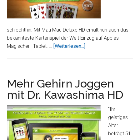
schlechthin. Mit Mau Mau Deluxe HD erhält nun auch das
bekannteste Kartenspiel der Welt Einzug auf Apples
ÜberMau
Magischen Tablet. …
[Weiterlesen...]
Mau
Deluxe
HD
–
Mehr Gehirn Joggen
Das
mit Dr. Kawashima HD
bekannteste
Kartenspiel
"Ihr
nun
geistiges
auf
Alter
dem
beträgt 51
iPad