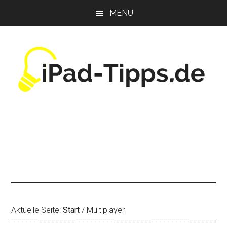
Zum
Zur
Zur
MENU
Inhalt
Seitenspalte
Fußzeile
springen
springen
springen
Aktuelle Seite:
Start
/
Multiplayer