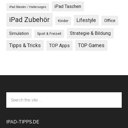
iPad Taschen
iPad Ständer / Halterungen
iPad Zubehör
Lifestyle
Office
Kinder
Strategie & Bildung
Simulation
Sport & Freizeit
Tipps & Tricks
TOP Games
TOP Apps
Footer
Search
the
site
...
IPAD-TIPPS.DE