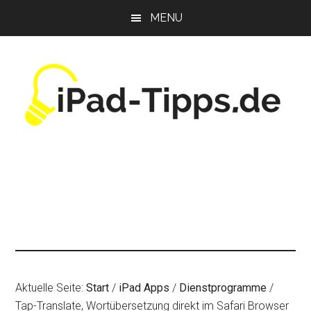
Zum
Zur
Zur
MENU
Inhalt
Seitenspalte
Fußzeile
springen
springen
springen
Aktuelle Seite:
Start
/
iPad Apps
/
Dienstprogramme
/
Tap-Translate, Wortübersetzung direkt im Safari Browser