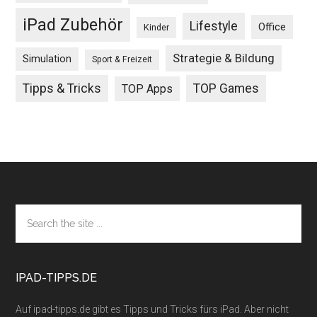
iPad Zubehör
Lifestyle
Office
Kinder
Strategie & Bildung
Simulation
Sport & Freizeit
Tipps & Tricks
TOP Games
TOP Apps
Footer
Search
the
site
...
IPAD-TIPPS.DE
Auf ipad-tipps.de gibt es Tipps und Tricks fürs iPad. Aber nicht