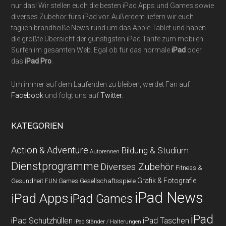
nur das! Wir stellen euch die besten iPad Apps und Games sowie
diverses Zubehör fürs iPad vor. Außerdem liefern wir euch
täglich brandheiße News rund um das Apple Tablet und haben
die größte Übersicht der günstigsten iPad Tarife zum mobilen
Surfen im gesamten Web. Egal ob für das normale
iPad
oder
das
iPad Pro
.
Um immer auf dem Laufenden zu bleiben, werdet Fan auf
Facebook
und folgt uns auf
Twitter
.
KATEGORIEN
Action & Adventure
Bildung & Studium
Autorennen
Dienstprogramme
Diverses Zubehör
Fitness &
Grafik & Fotografie
Gesundheit
Gesellschaftsspiele
FUN Games
iPad News
iPad Apps
iPad Games
iPad
iPad Schutzhüllen
iPad Taschen
iPad Ständer / Halterungen