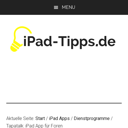
Zum
Zur
Zur
MENU
Inhalt
Seitenspalte
Fußzeile
springen
springen
springen
Aktuelle Seite:
Start
/
iPad Apps
/
Dienstprogramme
/
Tapatalk: iPad App für Foren