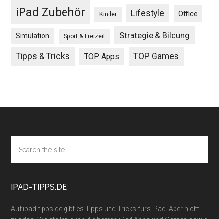
iPad Zubehör
Lifestyle
Office
Kinder
Strategie & Bildung
Simulation
Sport & Freizeit
Tipps & Tricks
TOP Games
TOP Apps
Footer
Search
the
site
...
IPAD-TIPPS.DE
Auf ipad-tipps.de gibt es Tipps und Tricks fürs iPad. Aber nicht