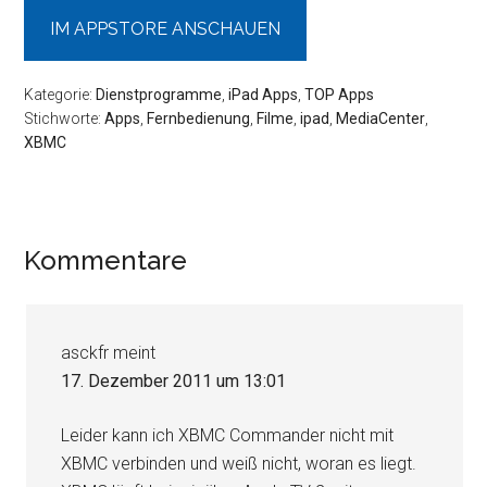
IM APPSTORE ANSCHAUEN
Kategorie:
Dienstprogramme
,
iPad Apps
,
TOP Apps
Stichworte:
Apps
,
Fernbedienung
,
Filme
,
ipad
,
MediaCenter
,
XBMC
Leser-
Kommentare
Interaktionen
asckfr
meint
17. Dezember 2011 um 13:01
Leider kann ich XBMC Commander nicht mit
XBMC verbinden und weiß nicht, woran es liegt.