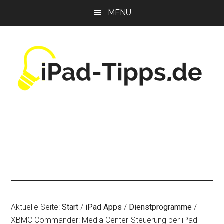
Zum
Zur
Zur
MENU
Inhalt
Seitenspalte
Fußzeile
springen
springen
springen
Aktuelle Seite:
Start
/
iPad Apps
/
Dienstprogramme
/
XBMC Commander: Media Center-Steuerung per iPad