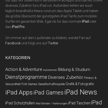
nur das! Wir stellen euch die besten iPad Apps und Games sowie
diverses Zubehör fürs iPad vor. Außerdem liefern wir euch
täglich brandheiße News rund um das Apple Tablet und haben
die größte Übersicht der günstigsten iPad Tarife zum mobilen
Surfen im gesamten Web. Egal ob für das normale
iPad
oder
das
iPad Pro
.
Um immer auf dem Laufenden zu bleiben, werdet Fan auf
Facebook
und folgt uns auf
Twitter
.
KATEGORIEN
Action & Adventure
Bildung & Studium
Autorennen
Dienstprogramme
Diverses Zubehör
Fitness &
Grafik & Fotografie
Gesundheit
Gesellschaftsspiele
FUN Games
iPad News
iPad Apps
iPad Games
iPad
iPad Schutzhüllen
iPad Taschen
iPad Ständer / Halterungen