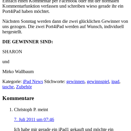
Einfach einen Kommentar per Facebook oder mit der normalen
Kommentarfunktion verfassen und schreiben wieso gerade ihr ein
Port4iPad haben möchtet.
Nächsten Sonntag werden dann die zwei glücklichen Gewinner von
uns gezogen. Die zwei Port4iPad werden auf Wunsch, individuell
hergestellt.
DIE GEWINNER SIND:
SHARON
und
Mirko Wallbaum
Kategorie:
iPad News
Stichworte:
gewinnen
,
gewinnspiel
,
ipad
,
tasche
,
Zubehör
Leser-
Kommentare
Interaktionen
Christoph P.
meint
7. Juli 2011 um 07:46
Ich habe mir gerade ein iPad1 gekauft und möchte ein