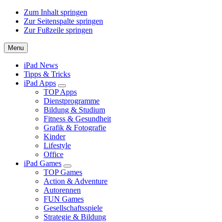
Zum Inhalt springen
Zur Seitenspalte springen
Zur Fußzeile springen
Menu
iPad News
Tipps & Tricks
iPad Apps
Submenu
TOP Apps
Dienstprogramme
Bildung & Studium
Fitness & Gesundheit
Grafik & Fotografie
Kinder
Lifestyle
Office
iPad Games
Submenu
TOP Games
Action & Adventure
Autorennen
FUN Games
Gesellschaftsspiele
Strategie & Bildung