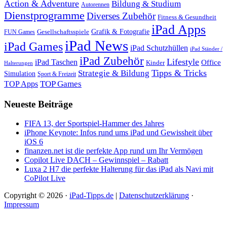
Action & Adventure
Bildung & Studium
Autorennen
Dienstprogramme
Diverses Zubehör
Fitness & Gesundheit
iPad Apps
Grafik & Fotografie
Gesellschaftsspiele
FUN Games
iPad News
iPad Games
iPad Schutzhüllen
iPad Ständer /
iPad Zubehör
Lifestyle
iPad Taschen
Office
Kinder
Halterungen
Tipps & Tricks
Strategie & Bildung
Simulation
Sport & Freizeit
TOP Games
TOP Apps
Neueste Beiträge
FIFA 13, der Sportspiel-Hammer des Jahres
iPhone Keynote: Infos rund ums iPad und Gewissheit über
iOS 6
finanzen.net ist die perfekte App rund um Ihr Vermögen
Copilot Live DACH – Gewinnspiel – Rabatt
Luxa 2 H7 die perfekte Halterung für das iPad als Navi mit
CoPilot Live
Copyright © 2026 ·
iPad-Tipps.de
|
Datenschutzerklärung
·
Impressum