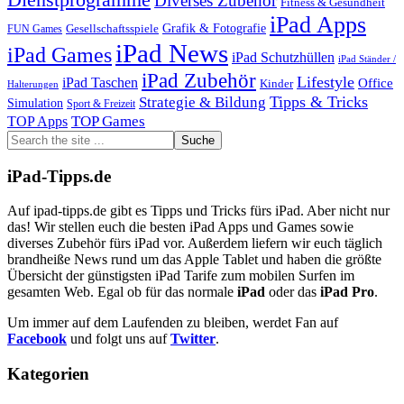
Diverses Zubehör
Fitness & Gesundheit
iPad Apps
Grafik & Fotografie
Gesellschaftsspiele
FUN Games
iPad News
iPad Games
iPad Schutzhüllen
iPad Ständer /
iPad Zubehör
Lifestyle
iPad Taschen
Office
Kinder
Halterungen
Tipps & Tricks
Strategie & Bildung
Simulation
Sport & Freizeit
TOP Games
TOP Apps
Footer
Search
the
site
iPad-Tipps.de
...
Auf ipad-tipps.de gibt es Tipps und Tricks fürs iPad. Aber nicht nur
das! Wir stellen euch die besten iPad Apps und Games sowie
diverses Zubehör fürs iPad vor. Außerdem liefern wir euch täglich
brandheiße News rund um das Apple Tablet und haben die größte
Übersicht der günstigsten iPad Tarife zum mobilen Surfen im
gesamten Web. Egal ob für das normale
iPad
oder das
iPad Pro
.
Um immer auf dem Laufenden zu bleiben, werdet Fan auf
Facebook
und folgt uns auf
Twitter
.
Kategorien