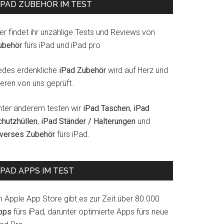
IPAD ZUBEHÖR IM TEST
er findet ihr unzählige Tests und Reviews von
ubehör
fürs iPad und iPad pro
edes erdenkliche
iPad Zubehör
wird auf Herz und
eren von uns geprüft.
nter anderem testen wir
iPad Taschen
,
iPad
chutzhüllen
,
iPad Ständer / Halterungen
und
iverses Zubehör
fürs iPad.
IPAD APPS IM TEST
m Apple App Store gibt es zur Zeit über 80.000
pps
fürs iPad, darunter optimierte Apps fürs neue