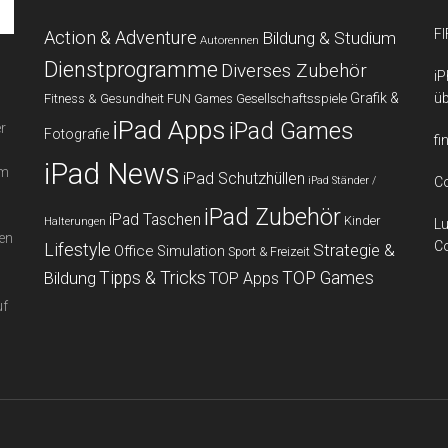
FI
Action & Adventure
Bildung & Studium
Autorennen
Dienstprogramme
Diverses Zubehör
iP
Grafik &
üb
Fitness & Gesundheit
Gesellschaftsspiele
FUN Games
iPad Apps
iPad Games
r
Fotografie
fi
iPad News
em
iPad Schutzhüllen
iPad Ständer /
Co
iPad Zubehör
iPad Taschen
Kinder
Halterungen
Lu
en
Co
Lifestyle
Strategie &
Office
Simulation
Sport & Freizeit
Bildung
Tipps & Tricks
TOP Games
TOP Apps
uf