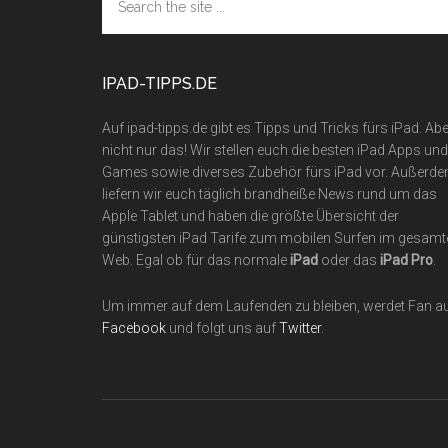
the
site
...
IPAD-TIPPS.DE
Auf ipad-tipps.de gibt es Tipps und Tricks fürs iPad. Abe
nicht nur das! Wir stellen euch die besten iPad Apps und
Games sowie diverses Zubehör fürs iPad vor. Außerd
liefern wir euch täglich brandheiße News rund um das
Apple Tablet und haben die größte Übersicht der
günstigsten iPad Tarife zum mobilen Surfen im gesamt
Web. Egal ob für das normale
iPad
oder das
iPad Pro
.
Um immer auf dem Laufenden zu bleiben, werdet Fan a
Facebook
und folgt uns auf
Twitter
.