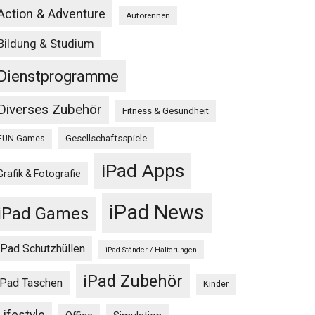
Action & Adventure
Autorennen
Bildung & Studium
Dienstprogramme
Diverses Zubehör
Fitness & Gesundheit
Gesellschaftsspiele
FUN Games
iPad Apps
Grafik & Fotografie
iPad News
iPad Games
iPad Schutzhüllen
iPad Ständer / Halterungen
iPad Zubehör
iPad Taschen
Kinder