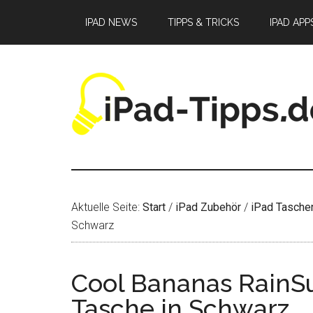
Zum
Zur
Zur
IPAD NEWS
TIPPS & TRICKS
IPAD APP
Inhalt
Seitenspalte
Fußzeile
springen
springen
springen
Aktuelle Seite:
Start
/
iPad Zubehör
/
iPad Tasche
Schwarz
Cool Bananas RainS
Tasche in Schwarz