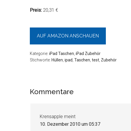
Preis:
20,31 €
AUF AMAZON ANSCHAUEN
Kategorie:
iPad Taschen
,
iPad Zubehör
Stichworte:
Hüllen
,
ipad
,
Taschen
,
test
,
Zubehör
Leser-
Kommentare
Interaktionen
Krensapple
meint
10. Dezember 2010 um 05:37