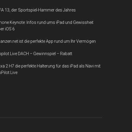
FA 13, der Sportspiel-Hammer des Jahres
hone Keynote: Infos rund ums iPad und Gewissheit
er iOS 6
nanzen.net ist die perfekte App rund um Ihr Vermögen
pilot Live DACH – Gewinnspiel – Rabatt
xa 2 H7 die perfekte Halterung für das iPad als Navi mit
Pilot Live