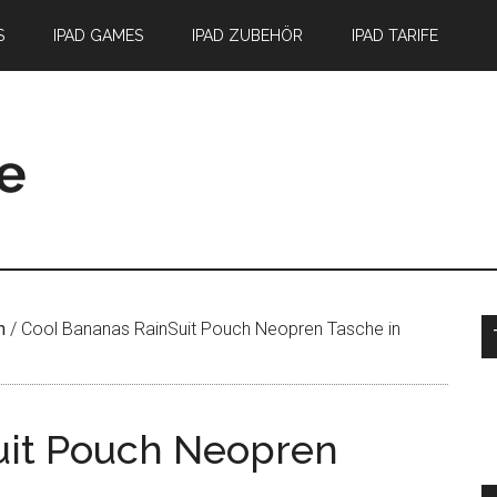
S
IPAD GAMES
IPAD ZUBEHÖR
IPAD TARIFE
S
n
/
Cool Bananas RainSuit Pouch Neopren Tasche in
uit Pouch Neopren