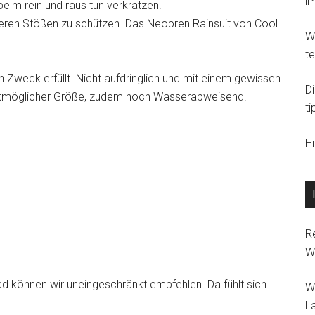
i
eim rein und raus tun verkratzen.
ineren Stößen zu schützen. Das Neopren Rainsuit von Cool
Wi
t
n Zweck erfüllt. Nicht aufdringlich und mit einem gewissen
D
instmöglicher Größe, zudem noch Wasserabweisend.
ti
H
R
W
d können wir uneingeschränkt empfehlen. Da fühlt sich
W
L