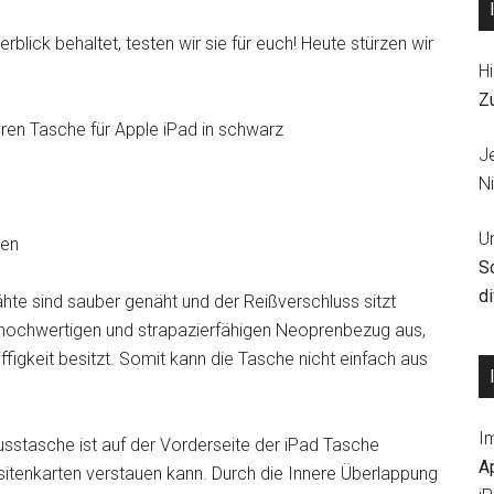
erblick behaltet, testen wir sie für euch! Heute stürzen wir
Hi
Z
en Tasche für Apple iPad in schwarz
J
Ni
U
ren
S
d
hte sind sauber genäht und der Reißverschluss sitzt
 hochwertigen und strapazierfähigen Neoprenbezug aus,
ffigkeit besitzt. Somit kann die Tasche nicht einfach aus
I
usstasche ist auf der Vorderseite der iPad Tasche
A
sitenkarten verstauen kann. Durch die Innere Überlappung