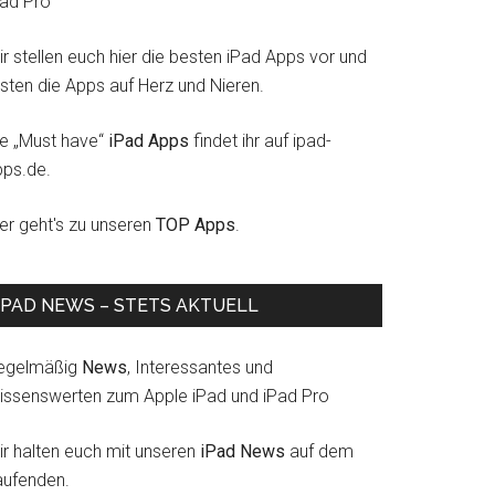
Pad Pro
r stellen euch hier die besten iPad Apps vor und
esten die Apps auf Herz und Nieren.
ie „Must have“
iPad Apps
findet ihr auf ipad-
pps.de.
ier geht's zu unseren
TOP Apps
.
IPAD NEWS – STETS AKTUELL
egelmäßig
News
, Interessantes und
issenswerten zum Apple iPad und iPad Pro
ir halten euch mit unseren
iPad News
auf dem
aufenden.