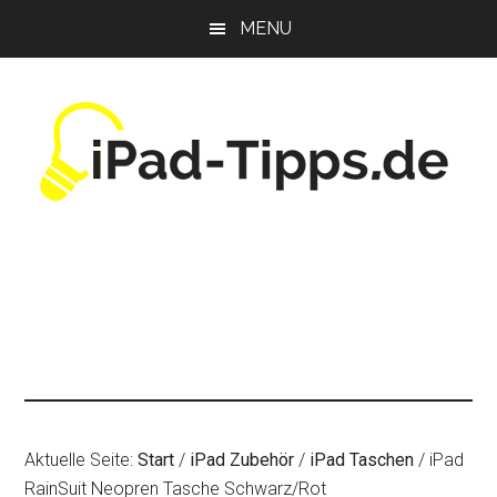
Zum
Zur
Zur
MENU
Inhalt
Seitenspalte
Fußzeile
springen
springen
springen
Aktuelle Seite:
Start
/
iPad Zubehör
/
iPad Taschen
/
iPad
RainSuit Neopren Tasche Schwarz/Rot