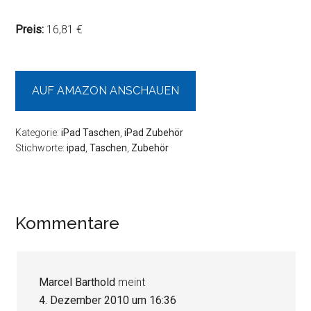
Preis:
16,81 €
AUF AMAZON ANSCHAUEN
Kategorie:
iPad Taschen
,
iPad Zubehör
Stichworte:
ipad
,
Taschen
,
Zubehör
Leser-
Kommentare
Interaktionen
Marcel Barthold
meint
4. Dezember 2010 um 16:36