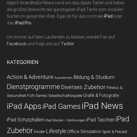
täglich brandheiße News rund um das Apple Tablet und haben
die größte Übersicht der günstigsten iPad Tarife zum mobilen
Surfen im gesamten Web. Egal ob für das normale
iPad
oder
das
iPad Pro
.
Um immer auf dem Laufenden zu bleiben, werdet Fan auf
Facebook
und folgt uns auf
Twitter
.
KATEGORIEN
Action & Adventure
Bildung & Studium
Autorennen
Dienstprogramme
Diverses Zubehör
Fitness &
Grafik & Fotografie
Gesundheit
Gesellschaftsspiele
FUN Games
iPad News
iPad Apps
iPad Games
iPad
iPad Schutzhüllen
iPad Taschen
iPad Ständer / Halterungen
Zubehör
Lifestyle
Office
Simulation
Kinder
Sport & Freizeit