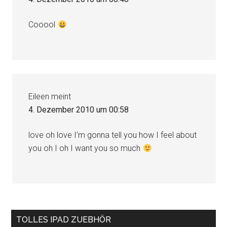
Cooool
Eileen
meint
4. Dezember 2010 um 00:58
love oh love I’m gonna tell you how I feel about
you oh I oh I want you so much
Seitenspalte
TOLLES IPAD ZUEBHÖR